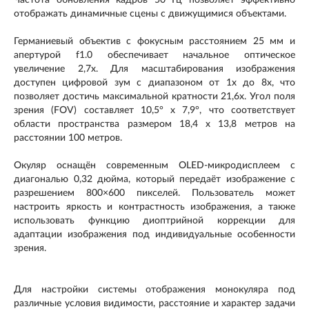
Частота обновления кадров 50 Гц позволяет эффективно
отображать динамичные сцены с движущимися объектами.
Германиевый объектив с фокусным расстоянием 25 мм и
апертурой f1.0 обеспечивает начальное оптическое
увеличение 2,7x. Для масштабирования изображения
доступен цифровой зум с диапазоном от 1x до 8x, что
позволяет достичь максимальной кратности 21,6x. Угол поля
зрения (FOV) составляет 10,5° x 7,9°, что соответствует
области пространства размером 18,4 x 13,8 метров на
расстоянии 100 метров.
Окуляр оснащён современным OLED-микродисплеем с
диагональю 0,32 дюйма, который передаёт изображение с
разрешением 800×600 пикселей. Пользователь может
настроить яркость и контрастность изображения, а также
использовать функцию диоптрийной коррекции для
адаптации изображения под индивидуальные особенности
зрения.
Для настройки системы отображения монокуляра под
различные условия видимости, расстояние и характер задачи