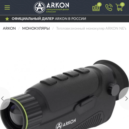
0
0
ИЛЕР
ARKON В РОССИИ
ДОСТАВИМ
ПО 
ARKON
МОНОКУЛЯРЫ
Тепловизионный монокуляр ARKON NEVI