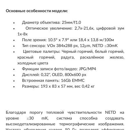
Основные особенности модели:
Диаметр объектива: 25мм/f1.0
Оптическое увеличение: 2,7х-21,6х, цифровой зум
1х-8х
Поле зрения: 10.5° х 7.9° или 18,4 х 13,8 м/100м
Тип сенсора: VOx 384х288 рх, 12μm, NETD ≤30mK
Цветовые палитры: Черный горячий, белый горячий,
красный горячий, радуга, раскалённое железо,
холодные цвета
Функции записи фото/видео: JPG/MP4
Дисплей: 0,32", OLED, 800х600 px
Встроенная память: 16Gb EMMC
Размеры: 193 x 83 х 57 мм, вес 0,42 кг
Благодаря порогу тепловой чувствительности NETD на
уровне ≤30 mK, система способна создавать
высокодетализированные термографические изображения.