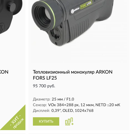
RKON
Тепловизионный монокуляр ARKON
FORS LF25
95 700 руб.
Диаметр:
25 мм / F1.0
Сенсор:
VOx 384×288 рх, 12 мкм, NETD ≤20 мК
Дисплей:
0,39", OLED, 1024х768
- ХИТ -
продаж
КУПИТЬ