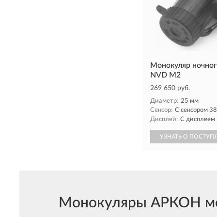
Монокуляр ночно
NVD M2
269 650 руб.
Диаметр:
25 мм
Сенсор:
С сенсором 3
Дисплей:
С дисплеем
УЗНАТЬ О ПОСТУП
Монокуляры АРКОН мож