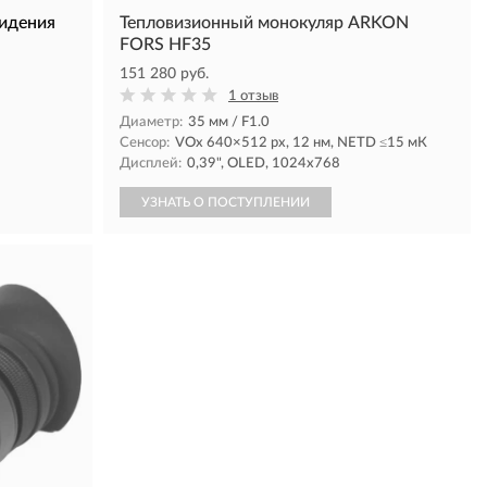
идения
Тепловизионный монокуляр ARKON
FORS HF35
151 280 руб.
1 отзыв
Диаметр:
35 мм / F1.0
Сенсор:
VOx 640×512 рх, 12 нм, NETD ≤15 мК
Дисплей:
0,39", OLED, 1024х768
УЗНАТЬ О ПОСТУПЛЕНИИ