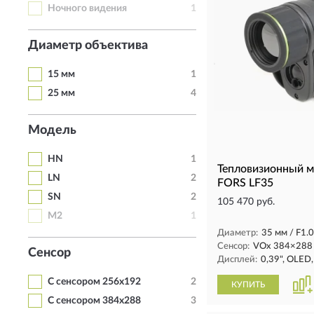
Ночного видения
1
Диаметр объектива
15 мм
1
25 мм
4
Модель
HN
1
Тепловизионный 
LN
2
FORS LF35
SN
2
105 470 руб.
M2
1
Диаметр:
35 мм / F1.0
Сенсор:
VOx 384×288 
Сенсор
Дисплей:
0,39", OLED
С сенсором 256х192
2
КУПИТЬ
С сенсором 384х288
3