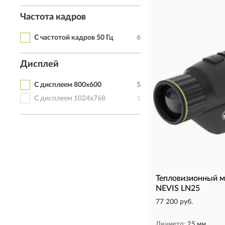
Частота кадров
С частотой кадров 50 Гц
6
Дисплей
С дисплеем 800x600
5
С дисплеем 1024x768
1
Тепловизионный 
NEVIS LN25
77 200 руб.
Диаметр:
25 мм