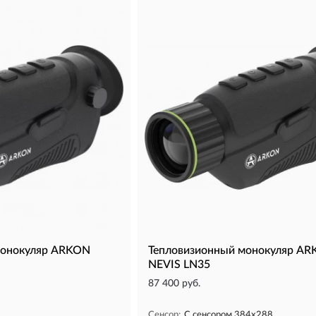
монокуляр ARKON
Тепловизионный монокуляр A
NEVIS LN35
87 400 руб.
Сенсор:
С сенсором 384x288