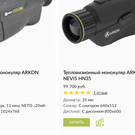
монокуляр ARKON
Тепловизионный монокуляр A
NEVIS HN35
99 700 руб.
1 отзыв
Диаметр:
35 мм
рх, 12 мкм, NETD ≤20мК
Сенсор:
С сенсором 640х512
, 1024х768
Дисплей:
С дисплеем 800x600
КУПИТЬ