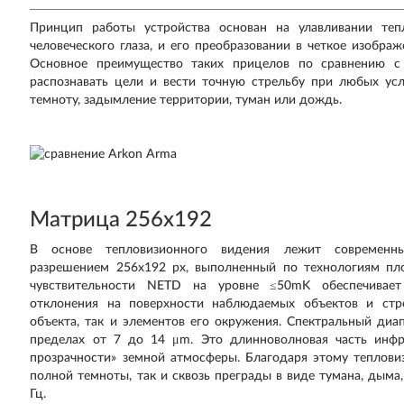
Принцип работы устройства основан на улавливании теп
человеческого глаза, и его преобразовании в четкое изобра
Основное преимущество таких прицелов по сравнению с
распознавать цели и вести точную стрельбу при любых ус
темноту, задымление территории, туман или дождь.
Матрица 256х192
В основе тепловизионного видения лежит современн
разрешением 256х192 рх, выполненный по технологиям пл
чувствительности NETD на уровне ≤50mK обеспечивает
отклонения на поверхности наблюдаемых объектов и стр
объекта, так и элементов его окружения. Спектральный диа
пределах от 7 до 14 μm. Это длинноволновая часть инфр
прозрачности» земной атмосферы. Благодаря этому теплови
полной темноты, так и сквозь преграды в виде тумана, дыма
Гц.