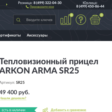
Розница:
8 (499) 322-04-30
Юрлица:
8 (499) 450-86-44
Перезвоните мне
0
0
ертификаты
Аксессуары
Тепловизионный прицел
ARKON ARMA SR25
Артикул:
SR25
49 400 руб.
Нашли дешевле?
Добавить к сравнению
ЕСТЬ В НАЛИЧИИ