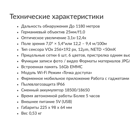
Технические характеристики
Дальность обнаружения До 1180 метров
Германиевый объектив 25мм/f1.0
Оптическое увеличение 3,1х-12,4х
Поле зрения 7,0° × 5,4°или 12,2 – 9,4 м/100м
Тип сенсора VOx 256×192 рх, 12μm, NETD <50mK
Прицельные сетки 6 шт, 6 цветов, пристрелка одним вы
Функции записи фото / видео Форматы материалов JP
Встроенная память 16Gb EMMC
Модуль Wi-Fi Режим «Точка доступа»
Фирменное мобильное приложение Работа с гаджетами 
Пылевлагозащита IP66
Сменный аккумулятор 18500/18650
Время автономной работы Более 5 часов
Внешнее питание 5V (USB)
Габариты 225 x 98 х 64 мм
Вес 0,53 кг