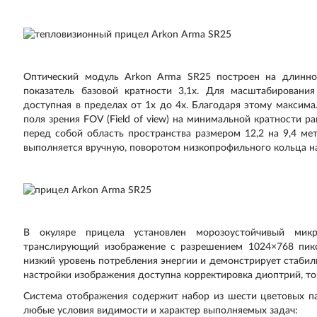
Оптический модуль Arkon Arma SR25 построен на длинно
показатель базовой кратности 3,1х. Для масштабирования
доступная в пределах от 1х до 4х. Благодаря этому максима
поля зрения FOV (Field of view) на минимальной кратности р
перед собой область пространства размером 12,2 на 9,4 м
выполняется вручную, поворотом низкопрофильного кольца на
В окуляре прицела установлен морозоустойчивый мик
транслирующий изображение с разрешением 1024×768 пикс
низкий уровень потребления энергии и демонстрирует стабил
настройки изображения доступна корректировка диоптрий, то
Система отображения содержит набор из шести цветовых па
любые условия видимости и характер выполняемых задач: