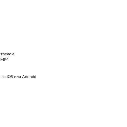
стрелом
G/MP4
на iOS или Android