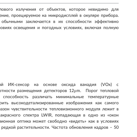
лового излучения от объектов, которое невидимо для
жение, проецируемое на микродисплей в окуляре прибора.
 обычными заключается в их способности эффективно
ловиях освещения и погодных условиях, включая полную
ый ИК-сенсор на основе оксида ванадия (VOx) с
отности размещения детекторов 12μm. Порог тепловой
 способность различать минимальные температурные
оить высокодетализированные изображения как самого
пазон чувствительности тепловизионного модуля лежит в
акрасного спектра LWIR, попадающая в одно из «окон
зионная оптика может свободно «видеть» как в условиях
, редкой растительности. Частота обновления кадров – 50