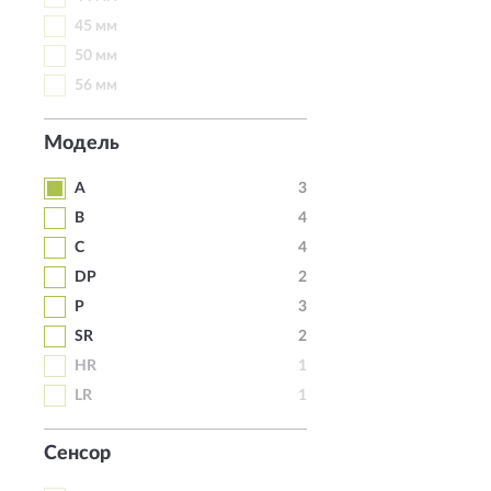
45 мм
50 мм
56 мм
Модель
A
3
B
4
C
4
DP
2
P
3
SR
2
HR
1
LR
1
Сенсор