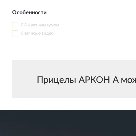
Особенности
С 8-кратным зумом
С записью видео
Прицелы АРКОН A можно