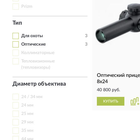
Prizm
Тип
Для охоты
3
Оптические
3
Коллиматорные
Тепловизионные
(тепловизоры)
Оптический приц
8x24
Диаметр объектива
40 800 руб.
24 / 34 мм
КУПИТЬ
24 мм
25 мм
29 мм
35 мм
44 мм