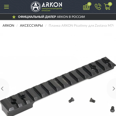
0
0
ОФИЦИАЛЬНЫЙ ДИЛЕР
ARKON В РОССИИ
ARKON
АКСЕССУАРЫ
Планка ARKON Picatinny для Zastava M70