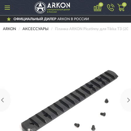
0
0
ЦИАЛЬНЫЙ ДИЛЕР
ARKON В РОССИИ
Д
ARKON
АКСЕССУАРЫ
Планка ARKON Picatinny для Tikka T3 (20