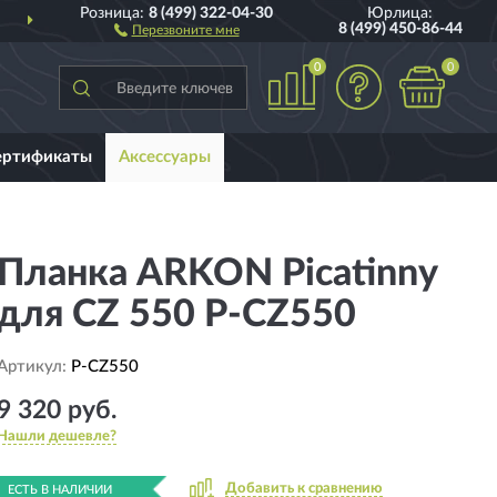
Розница:
8 (499) 322-04-30
Юрлица:
ДОСТАВИМ
ПО ВСЕЙ РОССИИ
8 (499) 450-86-44
Перезвоните мне
0
0
ертификаты
Аксессуары
Планка ARKON Picatinny
для CZ 550 P-CZ550
Артикул:
P-CZ550
9 320 руб.
Нашли дешевле?
Добавить к сравнению
ЕСТЬ В НАЛИЧИИ