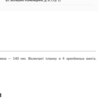
ул. Большие Каменщики, д. 6, стр. 1)
лина — 140 мм. Включает планку и 4 крепёжных винта.
ы