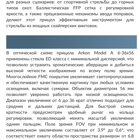
для разных сценариев: от спортивной стрельбы до горных
типов охот. Баллистическая FFP сетка с регулировкой
яркости, а также прецизионные механизмы ввода поправок,
делают этот прицел эффективным инструментом для
стрельбы из мощных снайперских винтовок.
Описание прицела
В оптической схеме прицела Arkon Model A 6-36х56
применены
стекла ED класса с минимальной дисперсией
, что
позволило устранить хроматические аберрации и добиться
высокой четкости изображения по всему полю зрения.
Многослойное FMC покрытие увеличивает светопропускание
и обеспечивает качественную картинку при любых условиях
освещения, включая сумерки. Объектив диаметром 56 мм
позволяет уверенно работать при низкой освещенности.
Диапазон увеличения от 6 до 36 крат отлично подходит для
средних и дальних дистанций. Для быстрой смены
кратности предусмотрен удобный рычаг на кольце
регулировки, позволяющий менять масштаб увеличения
одним пальцем. Поле зрения FOV при минимальном и
максимальном увеличении составляет от 3,9° до 0,6°, что
соответствует охвату области пространства размером от 6,8