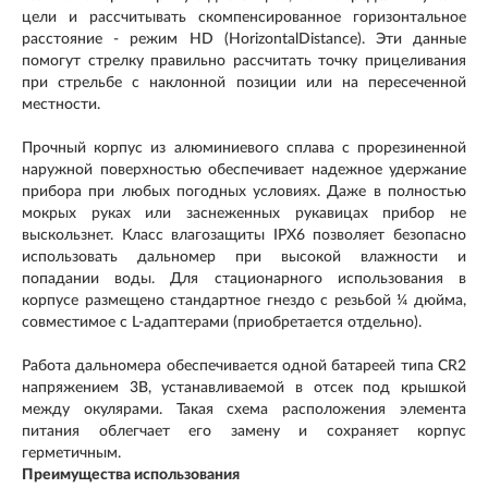
цели и рассчитывать скомпенсированное горизонтальное
расстояние - режим HD (HorizontalDistance). Эти данные
помогут стрелку правильно рассчитать точку прицеливания
при стрельбе с наклонной позиции или на пересеченной
местности.
Прочный корпус из алюминиевого сплава с прорезиненной
наружной поверхностью обеспечивает надежное удержание
прибора при любых погодных условиях. Даже в полностью
мокрых руках или заснеженных рукавицах прибор не
выскользнет. Класс влагозащиты IPX6 позволяет безопасно
использовать дальномер при высокой влажности и
попадании воды. Для стационарного использования в
корпусе размещено стандартное гнездо с резьбой ¼ дюйма,
совместимое с L-адаптерами (приобретается отдельно).
Работа дальномера обеспечивается одной батареей типа CR2
напряжением 3В, устанавливаемой в отсек под крышкой
между окулярами. Такая схема расположения элемента
питания облегчает его замену и сохраняет корпус
герметичным.
Преимущества использования