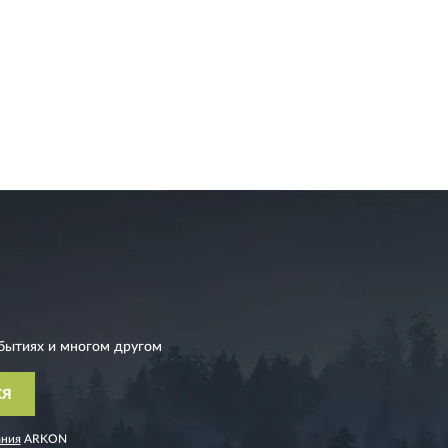
бытиях и многом другом
СЯ
ания
ARKON