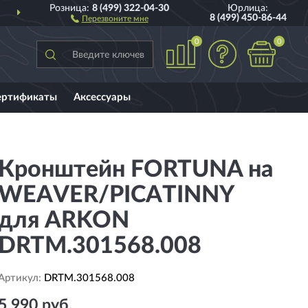
Розница:
8 (499) 322-04-30
Юрлица:
ДОСТАВИМ
ПО ВСЕЙ РОССИИ
8 (499) 450-86-44
Перезвоните мне
0
0
ертификаты
Аксессуары
Кронштейн FORTUNA на
WEAVER/PICATINNY
для ARKON
DRTM.301568.008
Артикул:
DRTM.301568.008
5 990 руб.