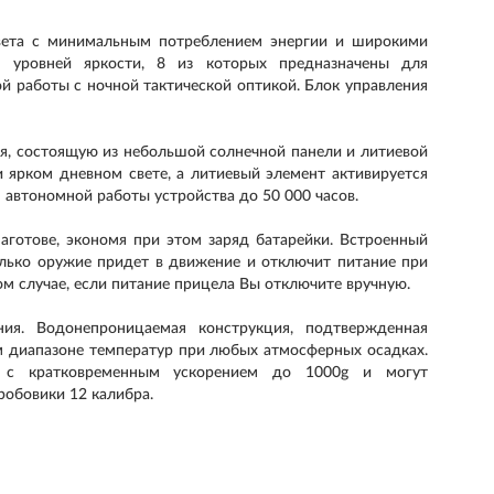
цвета с минимальным потреблением энергии и широкими
0 уровней яркости, 8 из которых предназначены для
ой работы с ночной тактической оптикой. Блок управления
я, состоящую из небольшой солнечной панели и литиевой
и ярком дневном свете, а литиевый элемент активируется
 автономной работы устройства до 50 000 часов.
аготове, экономя при этом заряд батарейки. Встроенный
олько оружие придет в движение и отключит питание при
том случае, если питание прицела Вы отключите вручную.
ия. Водонепроницаемая конструкция, подтвержденная
ом диапазоне температур при любых атмосферных осадках.
 с кратковременным ускорением до 1000g и могут
робовики 12 калибра.